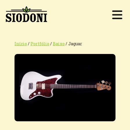
Início
/
Portfólio
/
Baixo
/
Jaguar