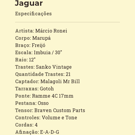
Jaguar
Especificações
Artista:
Márcio Ronei
Corpo:
Marupá
Braço:
Freijó
Escala:
Imbuia / 30"
Raio:
12"
Trastes:
Sanko Vintage
Quantidade Trastes:
21
Captador:
Malagoli Mr Bill
Tarraxas:
Gotoh
Ponte:
Ramme 4C 17mm
Pestana:
Osso
Tensor:
Braven Custom Parts
Controles:
Volume e Tone
Cordas:
4
Afinação:
E-A-D-G