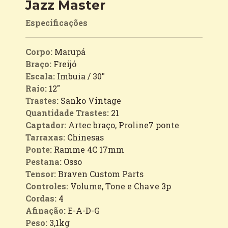
Jazz Master
Especificações
Corpo:
Marupá
Braço:
Freijó
Escala:
Imbuia / 30"
Raio:
12"
Trastes:
Sanko Vintage
Quantidade Trastes:
21
Captador:
Artec braço, Proline7 ponte
Tarraxas:
Chinesas
Ponte:
Ramme 4C 17mm
Pestana:
Osso
Tensor:
Braven Custom Parts
Controles:
Volume, Tone e Chave 3p
Cordas:
4
Afinação:
E-A-D-G
Peso:
3,1kg