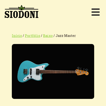
Início
/
Portfólio
/
Baixo
/
Jazz Master