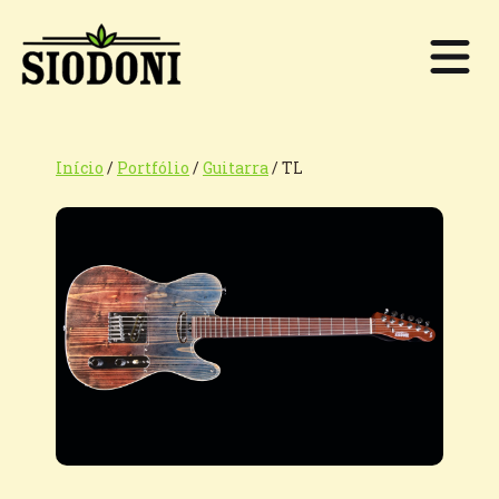
Início
/
Portfólio
/
Guitarra
/
TL