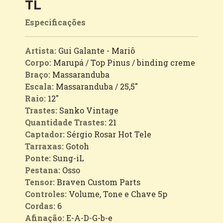
TL
Especificações
Artista:
Gui Galante - Mariô
Corpo:
Marupá / Top Pinus / binding creme
Braço:
Massaranduba
Escala:
Massaranduba / 25,5"
Raio:
12"
Trastes:
Sanko Vintage
Quantidade Trastes:
21
Captador:
Sérgio Rosar Hot Tele
Tarraxas:
Gotoh
Ponte:
Sung-iL
Pestana:
Osso
Tensor:
Braven Custom Parts
Controles:
Volume, Tone e Chave 5p
Cordas:
6
Afinação:
E-A-D-G-b-e